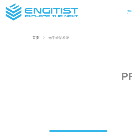
产
光学缺陷检测
首页
ꁇ
P