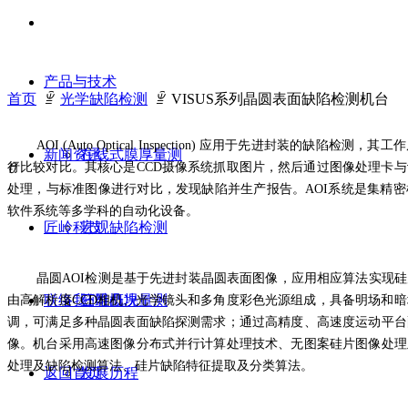
产品与技术
首页
ꁇ
光学缺陷检测
ꁇ
VISUS系列晶圆表面缺陷检测机台
AOI (Auto Optical Inspection) 应用于先进封装的缺陷
新闻资讯
在线式膜厚量测
ꀄ
行比较对比。其核心是CCD摄像系统抓取图片，然后通过图像处理卡
处理，与标准图像进行对比，发现缺陷并生产报告。AOI系统是集精
软件系统等多学科的自动化设备。
匠岭科技
宏观缺陷检测
晶圆AOI检测是基于先进封装晶圆表面图像，应用相应算法实现
联络我们
三维凸块量测
公司概况
由高解析度CCD相机、光学镜头和多角度彩色光源组成，具备明场和
调，可满足多种晶圆表面缺陷探测需求；通过高精度、高速度运动平台
像。机台采用高速图像分布式并行计算处理技术、无图案硅片图像处理
处理及缺陷检测算法、硅片缺陷特征提取及分类算法。
返回首页
发展历程