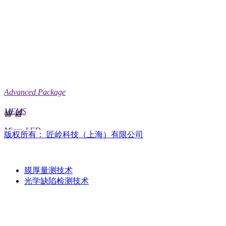
MORE THAN METR
Advanced Package
MEMS
넳
넲
Micro-LED
版权所有：
匠岭科技（上海）有限公司
产品与技术
膜厚量测技术
光学缺陷检测技术
关于匠岭